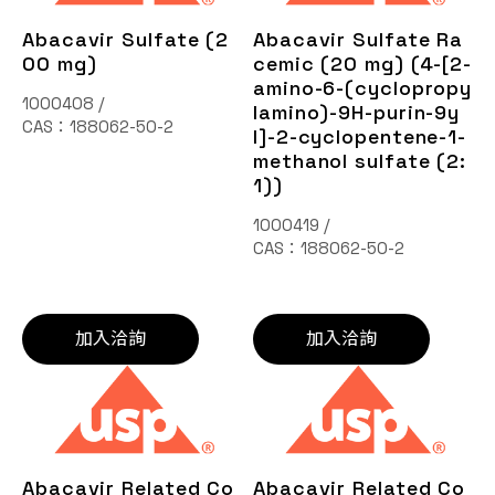
聯絡我們
Abacavir Sulfate (2
Abacavir Sulfate Ra
00 mg)
cemic (20 mg) (4-[2-
amino-6-(cyclopropy
EN
1000408 /
lamino)-9H-purin-9y
CAS：188062-50-2
l]-2-cyclopentene-1-
methanol sulfate (2:
1))
1000419 /
CAS：188062-50-2
詢價車
加入洽詢
加入洽詢
Abacavir Related Co
Abacavir Related Co