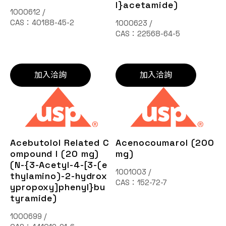
l}acetamide)
1000612 /
CAS：40188-45-2
1000623 /
CAS：22568-64-5
加入洽詢
加入洽詢
Acebutolol Related C
Acenocoumarol (200
ompound I (20 mg)
mg)
(N-{3-Acetyl-4-[3-(e
1001003 /
thylamino)-2-hydrox
CAS：152-72-7
ypropoxy]phenyl}bu
tyramide)
1000699 /