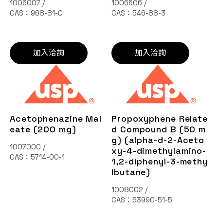
1006007 /
1006506 /
CAS：968-81-0
CAS：546-88-3
加入洽詢
加入洽詢
Acetophenazine Mal
Propoxyphene Relate
eate (200 mg)
d Compound B (50 m
g) (alpha-d-2-Aceto
1007000 /
xy-4-dimethylamino-
CAS：5714-00-1
1,2-diphenyl-3-methy
lbutane)
1008002 /
CAS：53990-51-5