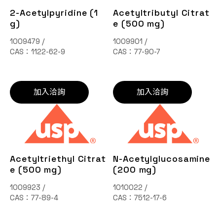
2-Acetylpyridine (1
Acetyltributyl Citrat
g)
e (500 mg)
1009479 /
1009901 /
CAS：1122-62-9
CAS：77-90-7
加入洽詢
加入洽詢
Acetyltriethyl Citrat
N-Acetylglucosamine
e (500 mg)
(200 mg)
1009923 /
1010022 /
CAS：77-89-4
CAS：7512-17-6