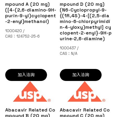
mpound A (20 mg)
mpound D (20 mg)
([4-(2,6-diamino-9H-
(N6-Cyclopropyl-9-
purin-9-yl)cyclopent
{(1R,4S)-4-[(2,5-dia
-2-enyl]methanol)
mino-6-chlorpyrimidi
n-4-yloxy)methyl] cy
1000420 /
clopent-2-enyl}-9H-p
CAS：124752-25-6
urine-2,6-diamine)
1000437 /
CAS：N/A
加入洽詢
加入洽詢
Abacavir Related Co
Abacavir Related Co
mpound B (20 mg)
mpound C (20 mg)