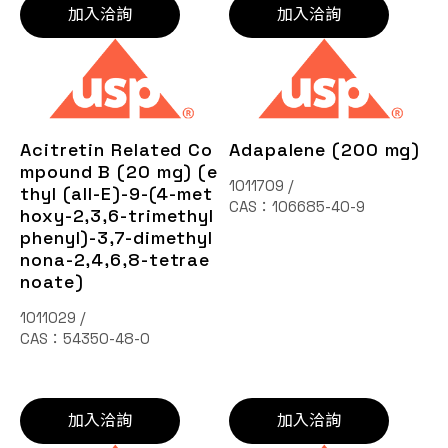
加入洽詢
加入洽詢
Acitretin Related Co
Adapalene (200 mg)
mpound B (20 mg) (e
1011709 /
thyl (all-E)-9-(4-met
CAS：106685-40-9
hoxy-2,3,6-trimethyl
phenyl)-3,7-dimethyl
nona-2,4,6,8-tetrae
noate)
1011029 /
CAS：54350-48-0
加入洽詢
加入洽詢