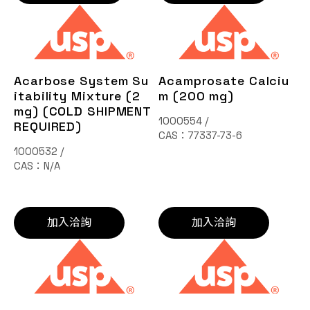
Acarbose System Su
Acamprosate Calciu
itability Mixture (2
m (200 mg)
mg) (COLD SHIPMENT
1000554 /
REQUIRED)
CAS：77337-73-6
1000532 /
CAS：N/A
加入洽詢
加入洽詢