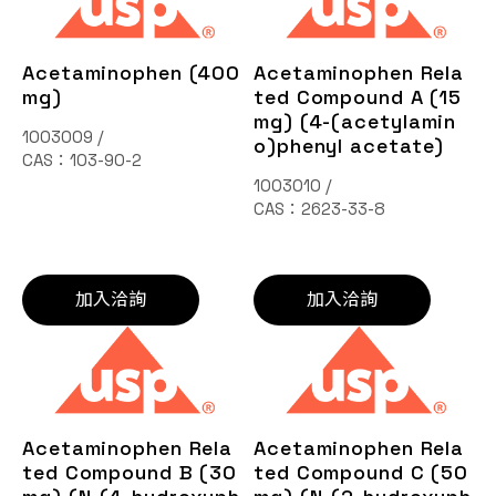
Acetaminophen (400
Acetaminophen Rela
mg)
ted Compound A (15
mg) (4-(acetylamin
1003009 /
o)phenyl acetate)
CAS：103-90-2
1003010 /
CAS：2623-33-8
加入洽詢
加入洽詢
Acetaminophen Rela
Acetaminophen Rela
ted Compound B (30
ted Compound C (50