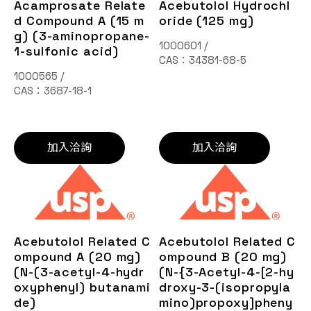
Acamprosate Relate
Acebutolol Hydrochl
d Compound A (15 m
oride (125 mg)
g) (3-aminopropane-
1000601 /
1-sulfonic acid)
CAS：34381-68-5
1000565 /
CAS：3687-18-1
加入洽詢
加入洽詢
Acebutolol Related C
Acebutolol Related C
ompound A (20 mg)
ompound B (20 mg)
(N-(3-acetyl-4-hydr
(N-{3-Acetyl-4-[2-hy
oxyphenyl) butanami
droxy-3-(isopropyla
de)
mino)propoxy]pheny