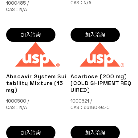
CAS：N/A
1000485 /
CAS：N/A
加入洽詢
加入洽詢
Abacavir System Sui
Acarbose (200 mg)
tability Mixture (15
(COLD SHIPMENT REQ
mg)
UIRED)
1000500 /
1000521 /
CAS：N/A
CAS：56180-94-0
加入洽詢
加入洽詢