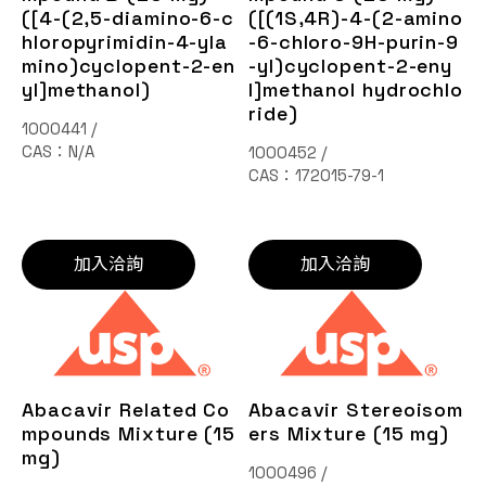
([4-(2,5-diamino-6-c
([(1S,4R)-4-(2-amino
hloropyrimidin-4-yla
-6-chloro-9H-purin-9
mino)cyclopent-2-en
-yl)cyclopent-2-eny
yl]methanol)
l]methanol hydrochlo
ride)
1000441 /
CAS：N/A
1000452 /
CAS：172015-79-1
加入洽詢
加入洽詢
Abacavir Related Co
Abacavir Stereoisom
mpounds Mixture (15
ers Mixture (15 mg)
mg)
1000496 /