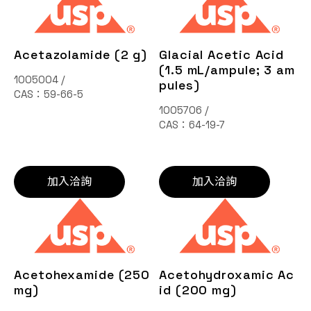
Acetazolamide (2 g)
Glacial Acetic Acid
(1.5 mL/ampule; 3 am
1005004 /
pules)
CAS：59-66-5
1005706 /
CAS：64-19-7
加入洽詢
加入洽詢
Acetohexamide (250
Acetohydroxamic Ac
mg)
id (200 mg)