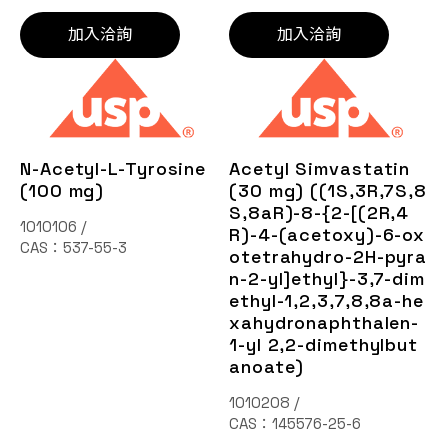
加入洽詢
加入洽詢
N-Acetyl-L-Tyrosine
Acetyl Simvastatin
(100 mg)
(30 mg) ((1S,3R,7S,8
S,8aR)-8-{2-[(2R,4
1010106 /
R)-4-(acetoxy)-6-ox
CAS：537-55-3
otetrahydro-2H-pyra
n-2-yl]ethyl}-3,7-dim
ethyl-1,2,3,7,8,8a-he
xahydronaphthalen-
1-yl 2,2-dimethylbut
anoate)
1010208 /
CAS：145576-25-6