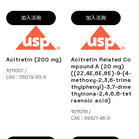
加入洽詢
加入洽詢
Acitretin (200 mg)
Acitretin Related Co
mpound A (20 mg)
1011007 /
((2Z,4E,6E,8E)-9-(4-
CAS：55079-83-9
methoxy-2,3,6-trime
thylphenyl)-3,7-dime
thylnona-2,4,6,8-tet
raenoic acid)
1011018 /
CAS：69427-46-9