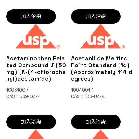
加入洽詢
加入洽詢
Acetaminophen Rela
Acetanilide Melting
ted Compound J (50
Point Standard (1g)
mg) (N-(4-chlorophe
(Approximately 114 d
nyl)acetamide)
egrees)
1003100 /
1004001 /
CAS：539-03-7
CAS：103-84-4
加入洽詢
加入洽詢