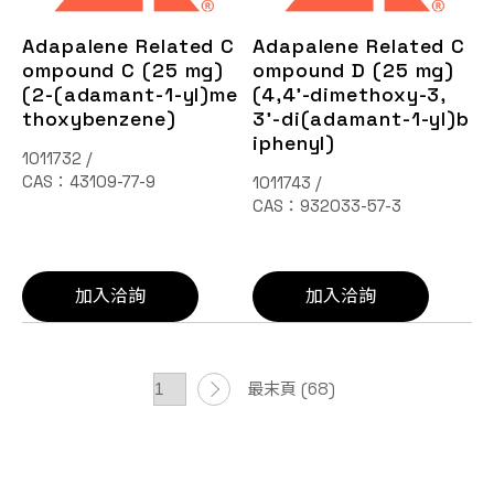
Adapalene Related C
Adapalene Related C
ompound C (25 mg)
ompound D (25 mg)
(2-(adamant-1-yl)me
(4,4'-dimethoxy-3,
thoxybenzene)
3'-di(adamant-1-yl)b
iphenyl)
1011732 /
CAS：43109-77-9
1011743 /
CAS：932033-57-3
加入洽詢
加入洽詢
最末頁 (68)