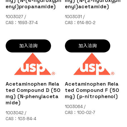
mg) (N-(4-hydroxyph
mg) (N-(2-hydroxyph
enyl)propanamide)
enyl)acetamide)
1003027 /
1003031 /
CAS：1693-37-4
CAS：614-80-2
加入洽詢
加入洽詢
Acetaminophen Rela
Acetaminophen Rela
ted Compound D (50
ted Compound F (50
mg) (N-phenylaceta
mg) (p-nitrophenol)
mide)
1003064 /
CAS：100-02-7
1003042 /
CAS：103-84-4