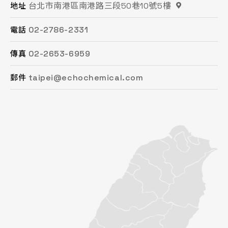
台北市南港區南港路三段50巷10號5樓
桃園市平鎮區復興街62號2樓
苗栗縣頭份市工業路16號
台中市南屯區文心路一段218號15F之2
台南市永康區鹽洲一街63巷33號
高雄市鳳山區鳳頂路479號
地址
地址
地址
地址
地址
地址
02-2786-2331
03-494-6939
037-621-088
04-2472-8859
06-243-6589
07-753-9988
電話
電話
電話
電話
電話
電話
02-2653-6959
03-493-0687
037-615-096
04-2472-8825
06-253-8208
07-753-1958
傳真
傳真
傳真
傳真
傳真
傳真
taipei@echochemical.com
chungli@echochemical.com
miaoli@echochemical.com
taichung@echochemical.com
tainan@echochemical.com
kaohsiung@echochemical.com
郵件
郵件
郵件
郵件
郵件
郵件