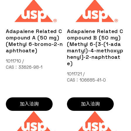
Adapalene Related C
Adapalene Related C
ompound A (50 mg)
ompound B (50 mg)
(Methyl 6-bromo-2-n
(Methyl 6-[3-(1-ada
aphthoate)
mantyl)-4-methoxyp
henyl]-2-naphthoat
1011710 /
e)
CAS：33626-98-1
1011721 /
CAS：106685-41-0
加入洽詢
加入洽詢