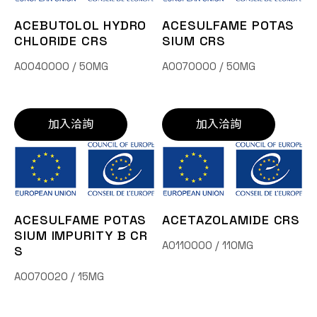
聯絡我們
ACEBUTOLOL HYDRO
ACESULFAME POTAS
CHLORIDE CRS
SIUM CRS
EN
A0040000 / 50MG
A0070000 / 50MG
加入洽詢
加入洽詢
詢價車
ACESULFAME POTAS
ACETAZOLAMIDE CRS
SIUM IMPURITY B CR
A0110000 / 110MG
S
A0070020 / 15MG