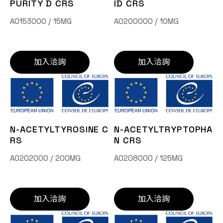
PURITY D CRS
ID CRS
A0153000 / 15MG
A0200000 / 10MG
加入洽詢
加入洽詢
N-ACETYLTYROSINE C
N-ACETYLTRYPTOPHA
RS
N CRS
A0202000 / 200MG
A0208000 / 125MG
加入洽詢
加入洽詢