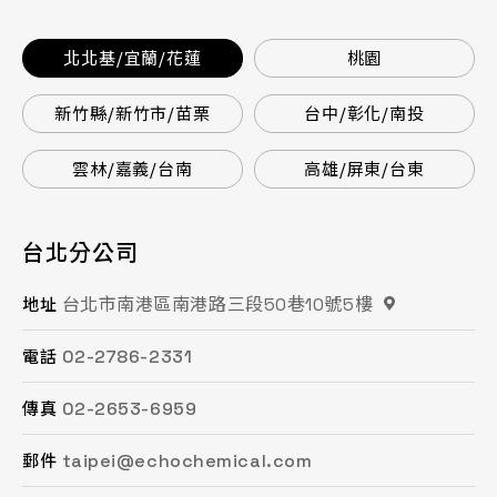
北北基/宜蘭/花蓮
桃園
新竹縣/新竹市/苗栗
台中/彰化/南投
雲林/嘉義/台南
高雄/屏東/台東
台北分公司
桃園分公司
總公司 / 竹苗分公司
台中分公司
台南分公司
高雄分公司
台北市南港區南港路三段50巷10號5樓
桃園市平鎮區復興街62號2樓
苗栗縣頭份市工業路16號
台中市南屯區文心路一段218號15F之2
台南市永康區鹽洲一街63巷33號
高雄市鳳山區鳳頂路479號
地址
地址
地址
地址
地址
地址
02-2786-2331
03-494-6939
037-621-088
04-2472-8859
06-243-6589
07-753-9988
電話
電話
電話
電話
電話
電話
02-2653-6959
03-493-0687
037-615-096
04-2472-8825
06-253-8208
07-753-1958
傳真
傳真
傳真
傳真
傳真
傳真
taipei@echochemical.com
chungli@echochemical.com
miaoli@echochemical.com
taichung@echochemical.com
tainan@echochemical.com
kaohsiung@echochemical.com
郵件
郵件
郵件
郵件
郵件
郵件