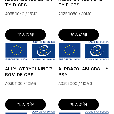
TY D CRS
TY E CRS
A0350040 / 15MG
A0350050 / 20MG
加入洽詢
加入洽詢
ALLYLSTRYCHNINE B
ALPRAZOLAM CRS - *
ROMIDE CRS
PSY
A0351100 / 10MG
A0357000 / 110MG
加入洽詢
加入洽詢