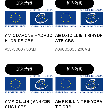
加入洽詢
加入洽詢
AMIODARONE HYDROC
AMOXICILLIN TRIHYDR
HLORIDE CRS
ATE CRS
A0575000 / 50MG
A0800000 / 200MG
加入洽詢
加入洽詢
AMPICILLIN (ANHYDR
AMPICILLIN TRIHYDRA
OUS) CRS
TE CRS