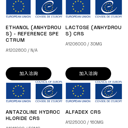
ETHANOL (ANHYDROU
LACTOSE (ANHYDROU
S) - REFERENCE SPE
S) CRS
CTRUM
A1206000 / 30MG
A1202800 / N/A
加入洽詢
加入洽詢
ANTAZOLINE HYDROC
ALFADEX CRS
HLORIDE CRS
A1225000 / 160MG