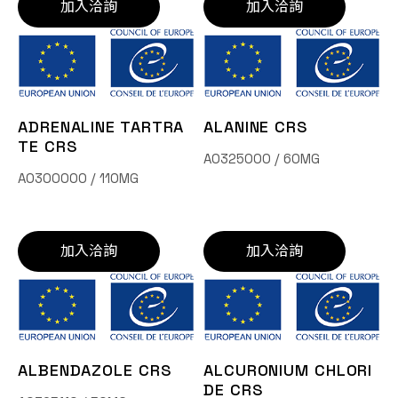
加入洽詢
加入洽詢
ADRENALINE TARTRA
ALANINE CRS
TE CRS
A0325000 / 60MG
A0300000 / 110MG
加入洽詢
加入洽詢
ALBENDAZOLE CRS
ALCURONIUM CHLORI
DE CRS