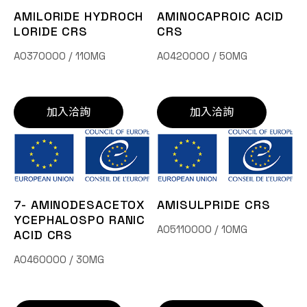
AMILORIDE HYDROCH
AMINOCAPROIC ACID
LORIDE CRS
CRS
A0370000 / 110MG
A0420000 / 50MG
加入洽詢
加入洽詢
7- AMINODESACETOX
AMISULPRIDE CRS
YCEPHALOSPO RANIC
A05110000 / 10MG
ACID CRS
A0460000 / 30MG