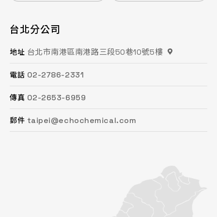
台北分公司
桃園分公司
總公司 / 竹苗分公司
台中分公司
台南分公司
高雄分公司
台北市南港區南港路三段50巷10號5樓
桃園市平鎮區復興街62號2樓
苗栗縣頭份市工業路16號
台中市南屯區文心路一段218號15F之2
台南市永康區鹽洲一街63巷33號
高雄市鳳山區鳳頂路479號
地址
地址
地址
地址
地址
地址
02-2786-2331
03-494-6939
037-621-088
04-2472-8859
06-243-6589
07-753-9988
電話
電話
電話
電話
電話
電話
02-2653-6959
03-493-0687
037-615-096
04-2472-8825
06-253-8208
07-753-1958
傳真
傳真
傳真
傳真
傳真
傳真
taipei@echochemical.com
chungli@echochemical.com
miaoli@echochemical.com
taichung@echochemical.com
tainan@echochemical.com
kaohsiung@echochemical.com
郵件
郵件
郵件
郵件
郵件
郵件