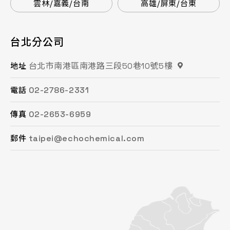
雲林/嘉義/台南
高雄/屏東/台東
台北分公司
桃園分公司
總公司 / 竹苗分公司
台中分公司
台南分公司
高雄分公司
台北市南港區南港路三段50巷10號5樓
桃園市平鎮區復興街62號2樓
苗栗縣頭份市工業路16號
台中市南屯區文心路一段218號15F之2
台南市永康區鹽洲一街63巷33號
高雄市鳳山區鳳頂路479號
地址
地址
地址
地址
地址
地址
02-2786-2331
03-494-6939
037-621-088
04-2472-8859
06-243-6589
07-753-9988
電話
電話
電話
電話
電話
電話
02-2653-6959
03-493-0687
037-615-096
04-2472-8825
06-253-8208
07-753-1958
傳真
傳真
傳真
傳真
傳真
傳真
taipei@echochemical.com
chungli@echochemical.com
miaoli@echochemical.com
taichung@echochemical.com
tainan@echochemical.com
kaohsiung@echochemical.com
郵件
郵件
郵件
郵件
郵件
郵件