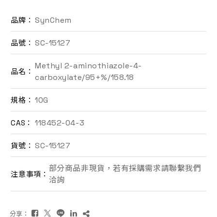
聯絡我們
SynChem
品牌：
SC-15127
品號：
EN
Methyl 2-aminothiazole-4-
品名：
carboxylate/95+%/158.18
10G
規格：
118452-04-3
CAS：
詢價車
SC-15127
貨號：
部分商品非現貨，若有採購需求請聯繫我們
注意事項：
洽詢
分享：