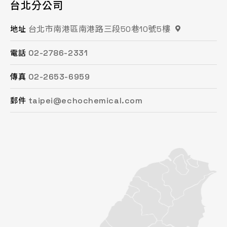
台北分公司
桃園分公司
總公司 / 竹苗分公司
台中分公司
台南分公司
高雄分公司
台北市南港區南港路三段50巷10號5樓
桃園市平鎮區復興街62號2樓
苗栗縣頭份市工業路16號
台中市南屯區文心路一段218號15F之2
台南市永康區鹽洲一街63巷33號
高雄市鳳山區鳳頂路479號
地址
地址
地址
地址
地址
地址
02-2786-2331
03-494-6939
037-621-088
04-2472-8859
06-243-6589
07-753-9988
電話
電話
電話
電話
電話
電話
02-2653-6959
03-493-0687
037-615-096
04-2472-8825
06-253-8208
07-753-1958
傳真
傳真
傳真
傳真
傳真
傳真
taipei@echochemical.com
chungli@echochemical.com
miaoli@echochemical.com
taichung@echochemical.com
tainan@echochemical.com
kaohsiung@echochemical.com
郵件
郵件
郵件
郵件
郵件
郵件