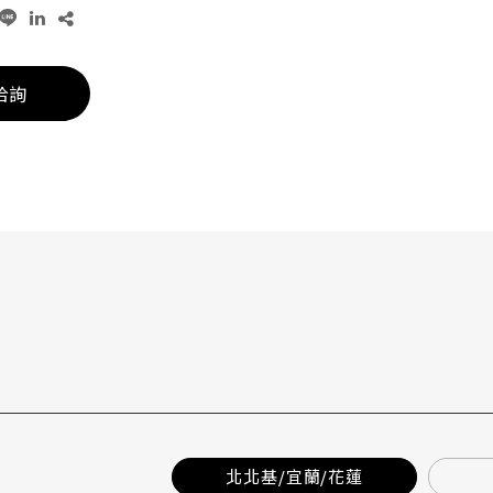
洽詢
北北基/宜蘭/花蓮