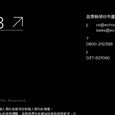
8
苗栗縣頭份市蘆
cs@echo
E
sales@ec
T
0800-212398
F
037-621090
個人資料並提供您對個人資料的掌握。
網站上的使用體驗、協助我們分析網站效能和使用狀況，以
定。 按一下「確認」即代表您同意採用目前的設定。
ights Reserved.
全部接受