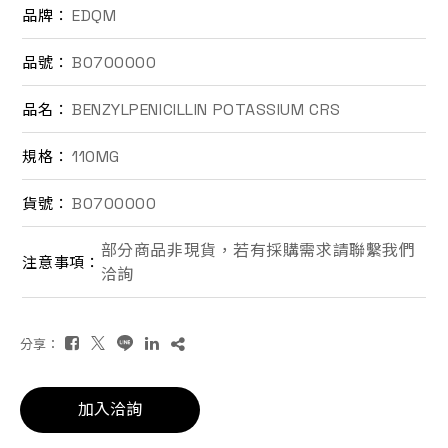
EDQM
品牌：
聯絡我們
B0700000
品號：
EN
BENZYLPENICILLIN POTASSIUM CRS
品名：
110MG
規格：
B0700000
貨號：
部分商品非現貨，若有採購需求請聯繫我們
注意事項：
洽詢
詢價車
分享：
加入洽詢