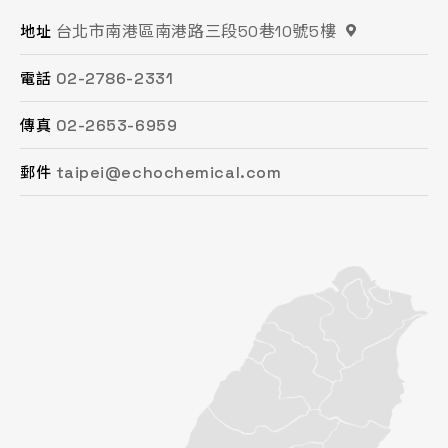
台北市南港區南港路三段50巷10號5樓
桃園市平鎮區復興街62號2樓
苗栗縣頭份市工業路16號
台中市南屯區文心路一段218號15F之2
台南市永康區鹽洲一街63巷33號
高雄市鳳山區鳳頂路479號
地址
地址
地址
地址
地址
地址
02-2786-2331
03-494-6939
037-621-088
04-2472-8859
06-243-6589
07-753-9988
電話
電話
電話
電話
電話
電話
02-2653-6959
03-493-0687
037-615-096
04-2472-8825
06-253-8208
07-753-1958
傳真
傳真
傳真
傳真
傳真
傳真
taipei@echochemical.com
chungli@echochemical.com
miaoli@echochemical.com
taichung@echochemical.com
tainan@echochemical.com
kaohsiung@echochemical.com
郵件
郵件
郵件
郵件
郵件
郵件