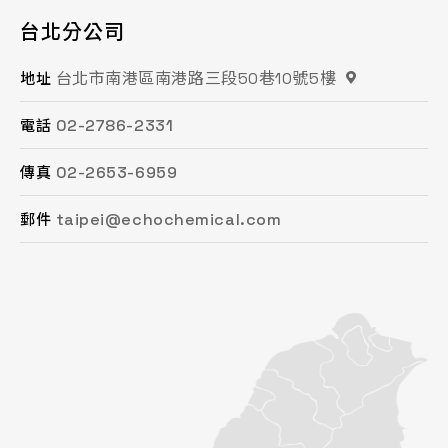
台北分公司
桃園分公司
總公司 / 竹苗分公司
台中分公司
台南分公司
高雄分公司
台北市南港區南港路三段50巷10號5樓
桃園市平鎮區復興街62號2樓
苗栗縣頭份市工業路16號
台中市南屯區文心路一段218號15F之2
台南市永康區鹽洲一街63巷33號
高雄市鳳山區鳳頂路479號
地址
地址
地址
地址
地址
地址
02-2786-2331
03-494-6939
037-621-088
04-2472-8859
06-243-6589
07-753-9988
電話
電話
電話
電話
電話
電話
02-2653-6959
03-493-0687
037-615-096
04-2472-8825
06-253-8208
07-753-1958
傳真
傳真
傳真
傳真
傳真
傳真
taipei@echochemical.com
chungli@echochemical.com
miaoli@echochemical.com
taichung@echochemical.com
tainan@echochemical.com
kaohsiung@echochemical.com
郵件
郵件
郵件
郵件
郵件
郵件