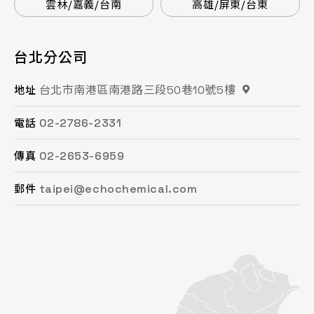
雲林/嘉義/台南
高雄/屏東/台東
台北分公司
桃園分公司
總公司 / 竹苗分公司
台中分公司
台南分公司
高雄分公司
台北市南港區南港路三段50巷10號5樓
桃園市平鎮區復興街62號2樓
苗栗縣頭份市工業路16號
台中市南屯區文心路一段218號15F之2
台南市永康區鹽洲一街63巷33號
高雄市鳳山區鳳頂路479號
地址
地址
地址
地址
地址
地址
02-2786-2331
03-494-6939
037-621-088
04-2472-8859
06-243-6589
07-753-9988
電話
電話
電話
電話
電話
電話
02-2653-6959
03-493-0687
037-615-096
04-2472-8825
06-253-8208
07-753-1958
傳真
傳真
傳真
傳真
傳真
傳真
taipei@echochemical.com
chungli@echochemical.com
miaoli@echochemical.com
taichung@echochemical.com
tainan@echochemical.com
kaohsiung@echochemical.com
郵件
郵件
郵件
郵件
郵件
郵件