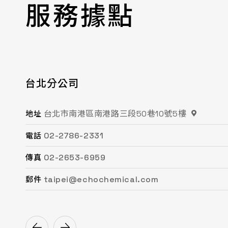
服務據點
台北分公司
桃園分公司
總公司 / 竹苗分公司
台中分公司
台南分公司
高雄分公司
台北市南港區南港路三段50巷10號5樓
桃園市平鎮區復興街62號2樓
苗栗縣頭份市工業路16號
台中市南屯區文心路一段218號15F之2
台南市永康區鹽洲一街63巷33號
高雄市鳳山區鳳頂路479號
地址
地址
地址
地址
地址
地址
02-2786-2331
03-494-6939
037-621-088
04-2472-8859
06-243-6589
07-753-9988
電話
電話
電話
電話
電話
電話
02-2653-6959
03-493-0687
037-615-096
04-2472-8825
06-253-8208
07-753-1958
傳真
傳真
傳真
傳真
傳真
傳真
taipei@echochemical.com
chungli@echochemical.com
miaoli@echochemical.com
taichung@echochemical.com
tainan@echochemical.com
kaohsiung@echochemical.com
郵件
郵件
郵件
郵件
郵件
郵件