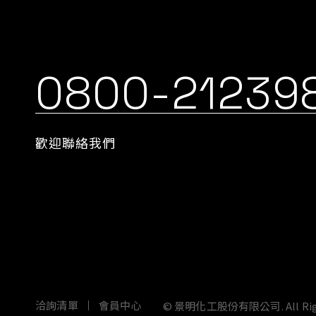
0800-21239
歡迎聯絡我們
依據歐盟施行的個人資料保護法，我們致力於保護您的
按一下「全部接受」，代表您允許我們置放 Cookie 來提升您在本
及讓我們投放相關聯的行銷內容。您可以在下方管理 Cookie 設
©
景明化工股份有限公司.
All R
洽詢清單
會員中心