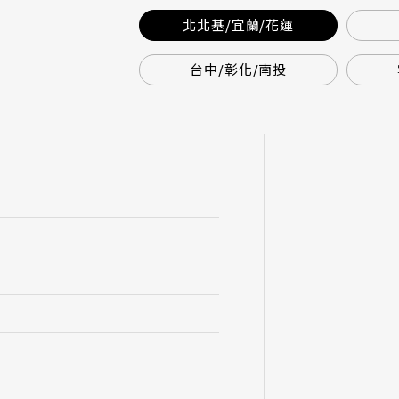
北北基/宜蘭/花蓮
台中/彰化/南投