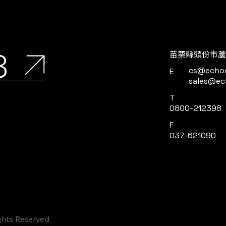
8
苗栗縣頭份市蘆
cs@echo
E
sales@ec
T
0800-212398
F
037-621090
個人資料並提供您對個人資料的掌握。
網站上的使用體驗、協助我們分析網站效能和使用狀況，以
定。 按一下「確認」即代表您同意採用目前的設定。
ights Reserved.