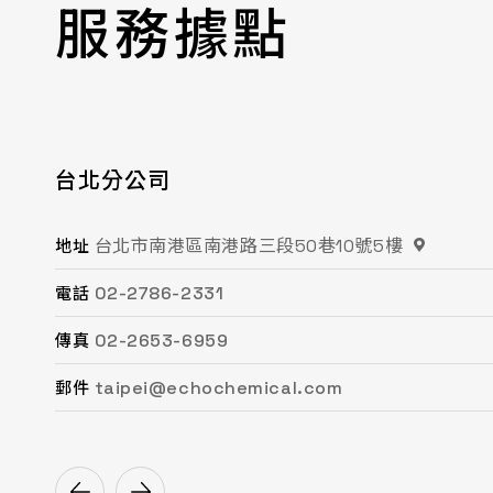
服務據點
台北分公司
桃園分公司
總公司 / 竹苗分公司
台中分公司
台南分公司
高雄分公司
台北市南港區南港路三段50巷10號5樓
桃園市平鎮區復興街62號2樓
苗栗縣頭份市工業路16號
台中市南屯區文心路一段218號15F之2
台南市永康區鹽洲一街63巷33號
高雄市鳳山區鳳頂路479號
地址
地址
地址
地址
地址
地址
02-2786-2331
03-494-6939
037-621-088
04-2472-8859
06-243-6589
07-753-9988
電話
電話
電話
電話
電話
電話
02-2653-6959
03-493-0687
037-615-096
04-2472-8825
06-253-8208
07-753-1958
傳真
傳真
傳真
傳真
傳真
傳真
taipei@echochemical.com
chungli@echochemical.com
miaoli@echochemical.com
taichung@echochemical.com
tainan@echochemical.com
kaohsiung@echochemical.com
郵件
郵件
郵件
郵件
郵件
郵件