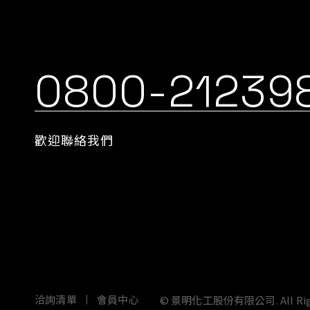
0800-21239
歡迎聯絡我們
依據歐盟施行的個人資料保護法，我們致力於保護您的
按一下「全部接受」，代表您允許我們置放 Cookie 來提升您在本
及讓我們投放相關聯的行銷內容。您可以在下方管理 Cookie 設
©
景明化工股份有限公司.
All R
洽詢清單
會員中心