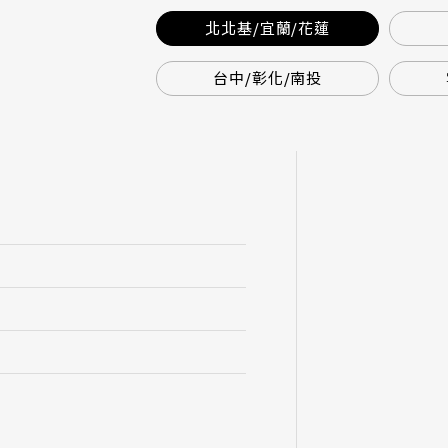
北北基/宜蘭/花蓮
台中/彰化/南投