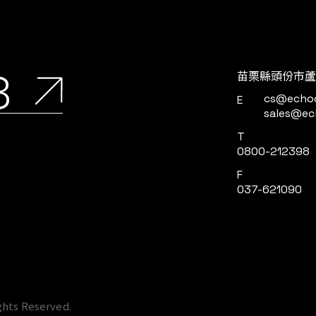
8
苗栗縣頭份市蘆
cs@echo
E
sales@ec
T
0800-212398
F
037-621090
個人資料並提供您對個人資料的掌握。
網站上的使用體驗、協助我們分析網站效能和使用狀況，以
定。 按一下「確認」即代表您同意採用目前的設定。
ights Reserved.