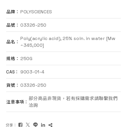
聯絡我們
POLYSCIENCES
品牌：
03326-250
品號：
EN
Poly(acrylic acid), 25% soln. in water [Mw
品名：
~345,000]
250G
規格：
9003-01-4
CAS：
詢價車
03326-250
貨號：
部分商品非現貨，若有採購需求請聯繫我們
注意事項：
洽詢
分享：