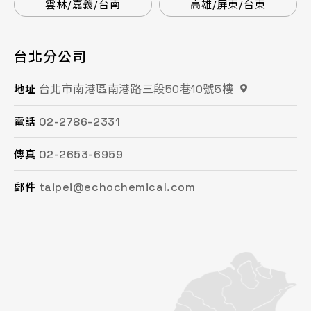
雲林/嘉義/台南
高雄/屏東/台東
台北分公司
桃園分公司
總公司 / 竹苗分公司
台中分公司
台南分公司
高雄分公司
台北市南港區南港路三段50巷10號5樓
桃園市平鎮區復興街62號2樓
苗栗縣頭份市工業路16號
台中市南屯區文心路一段218號15F之2
台南市永康區鹽洲一街63巷33號
高雄市鳳山區鳳頂路479號
地址
地址
地址
地址
地址
地址
02-2786-2331
03-494-6939
037-621-088
04-2472-8859
06-243-6589
07-753-9988
電話
電話
電話
電話
電話
電話
02-2653-6959
03-493-0687
037-615-096
04-2472-8825
06-253-8208
07-753-1958
傳真
傳真
傳真
傳真
傳真
傳真
taipei@echochemical.com
chungli@echochemical.com
miaoli@echochemical.com
taichung@echochemical.com
tainan@echochemical.com
kaohsiung@echochemical.com
郵件
郵件
郵件
郵件
郵件
郵件