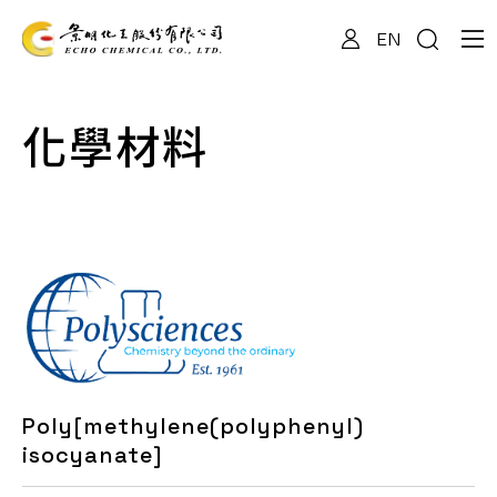
EN
關於我們
化學材料
專業服務
產品資訊
最新消息
Poly[methylene(polyphenyl)
檔案下載
isocyanate]