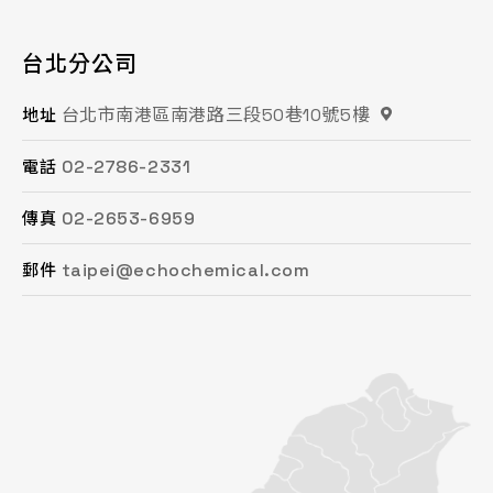
台北分公司
桃園分公司
總公司 / 竹苗分公司
台中分公司
台南分公司
高雄分公司
台北市南港區南港路三段50巷10號5樓
桃園市平鎮區復興街62號2樓
苗栗縣頭份市工業路16號
台中市南屯區文心路一段218號15F之2
台南市永康區鹽洲一街63巷33號
高雄市鳳山區鳳頂路479號
地址
地址
地址
地址
地址
地址
02-2786-2331
03-494-6939
037-621-088
04-2472-8859
06-243-6589
07-753-9988
電話
電話
電話
電話
電話
電話
02-2653-6959
03-493-0687
037-615-096
04-2472-8825
06-253-8208
07-753-1958
傳真
傳真
傳真
傳真
傳真
傳真
taipei@echochemical.com
chungli@echochemical.com
miaoli@echochemical.com
taichung@echochemical.com
tainan@echochemical.com
kaohsiung@echochemical.com
郵件
郵件
郵件
郵件
郵件
郵件