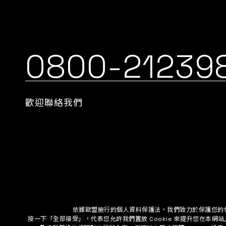
0800-21239
歡迎聯絡我們
依據歐盟施行的個人資料保護法，我們致力於保護您的
按一下「全部接受」，代表您允許我們置放 Cookie 來提升您在本
及讓我們投放相關聯的行銷內容。您可以在下方管理 Cookie 設
©
景明化工股份有限公司.
All R
洽詢清單
會員中心