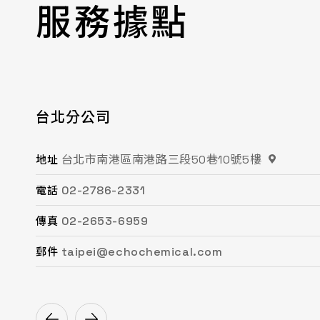
服務據點
台北分公司
桃園分公司
總公司 / 竹苗分公司
台中分公司
台南分公司
高雄分公司
台北市南港區南港路三段50巷10號5樓
桃園市平鎮區復興街62號2樓
苗栗縣頭份市工業路16號
台中市南屯區文心路一段218號15F之2
台南市永康區鹽洲一街63巷33號
高雄市鳳山區鳳頂路479號
地址
地址
地址
地址
地址
地址
02-2786-2331
03-494-6939
037-621-088
04-2472-8859
06-243-6589
07-753-9988
電話
電話
電話
電話
電話
電話
02-2653-6959
03-493-0687
037-615-096
04-2472-8825
06-253-8208
07-753-1958
傳真
傳真
傳真
傳真
傳真
傳真
taipei@echochemical.com
chungli@echochemical.com
miaoli@echochemical.com
taichung@echochemical.com
tainan@echochemical.com
kaohsiung@echochemical.com
郵件
郵件
郵件
郵件
郵件
郵件