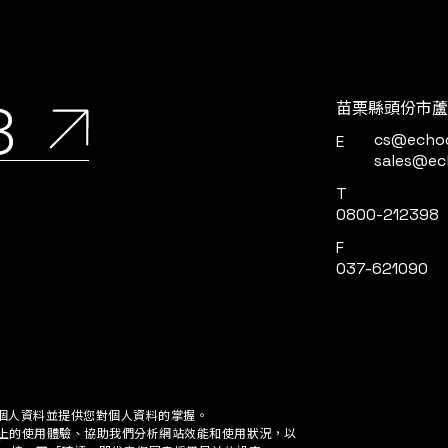
8
苗栗縣頭份市蘆
cs@echo
E
sales@ec
T
0800-212398
F
037-621090
個人資料並提供您對個人資料的掌握。
網站上的使用體驗、協助我們分析網站效能和使用狀況，以
定。 按一下「確認」即代表您同意採用目前的設定。
ights Reserved.