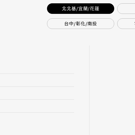
北北基/宜蘭/花蓮
台中/彰化/南投