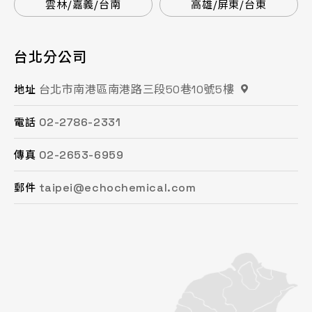
雲林/嘉義/台南
高雄/屏東/台東
台北分公司
桃園分公司
總公司 / 竹苗分公司
台中分公司
台南分公司
高雄分公司
台北市南港區南港路三段50巷10號5樓
桃園市平鎮區復興街62號2樓
苗栗縣頭份市工業路16號
台中市南屯區文心路一段218號15F之2
台南市永康區鹽洲一街63巷33號
高雄市鳳山區鳳頂路479號
地址
地址
地址
地址
地址
地址
02-2786-2331
03-494-6939
037-621-088
04-2472-8859
06-243-6589
07-753-9988
電話
電話
電話
電話
電話
電話
02-2653-6959
03-493-0687
037-615-096
04-2472-8825
06-253-8208
07-753-1958
傳真
傳真
傳真
傳真
傳真
傳真
taipei@echochemical.com
chungli@echochemical.com
miaoli@echochemical.com
taichung@echochemical.com
tainan@echochemical.com
kaohsiung@echochemical.com
郵件
郵件
郵件
郵件
郵件
郵件