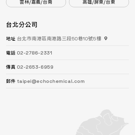
雲林/嘉義/台南
高雄/屏東/台東
台北分公司
桃園分公司
總公司 / 竹苗分公司
台中分公司
台南分公司
高雄分公司
台北市南港區南港路三段50巷10號5樓
桃園市平鎮區復興街62號2樓
苗栗縣頭份市工業路16號
台中市南屯區文心路一段218號15F之2
台南市永康區鹽洲一街63巷33號
高雄市鳳山區鳳頂路479號
地址
地址
地址
地址
地址
地址
02-2786-2331
03-494-6939
037-621-088
04-2472-8859
06-243-6589
07-753-9988
電話
電話
電話
電話
電話
電話
02-2653-6959
03-493-0687
037-615-096
04-2472-8825
06-253-8208
07-753-1958
傳真
傳真
傳真
傳真
傳真
傳真
taipei@echochemical.com
chungli@echochemical.com
miaoli@echochemical.com
taichung@echochemical.com
tainan@echochemical.com
kaohsiung@echochemical.com
郵件
郵件
郵件
郵件
郵件
郵件