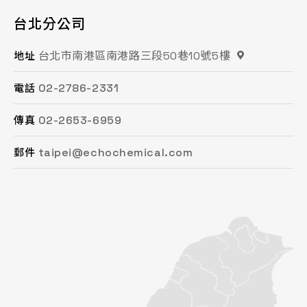
台北分公司
桃園分公司
總公司 / 竹苗分公司
台中分公司
台南分公司
高雄分公司
台北市南港區南港路三段50巷10號5樓
桃園市平鎮區復興街62號2樓
苗栗縣頭份市工業路16號
台中市南屯區文心路一段218號15F之2
台南市永康區鹽洲一街63巷33號
高雄市鳳山區鳳頂路479號
地址
地址
地址
地址
地址
地址
02-2786-2331
03-494-6939
037-621-088
04-2472-8859
06-243-6589
07-753-9988
電話
電話
電話
電話
電話
電話
02-2653-6959
03-493-0687
037-615-096
04-2472-8825
06-253-8208
07-753-1958
傳真
傳真
傳真
傳真
傳真
傳真
taipei@echochemical.com
chungli@echochemical.com
miaoli@echochemical.com
taichung@echochemical.com
tainan@echochemical.com
kaohsiung@echochemical.com
郵件
郵件
郵件
郵件
郵件
郵件