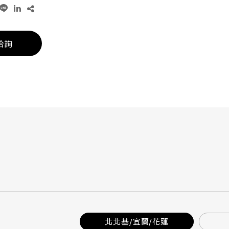
洽詢
北北基/宜蘭/花蓮