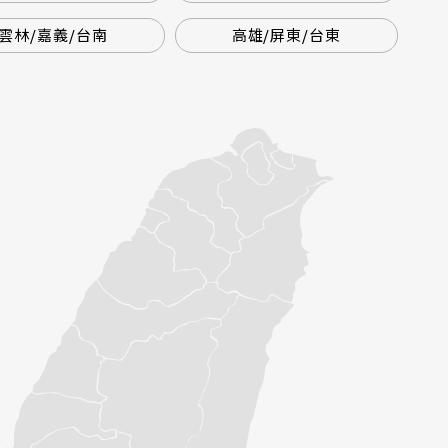
雲林/嘉義/台南
高雄/屏東/台東