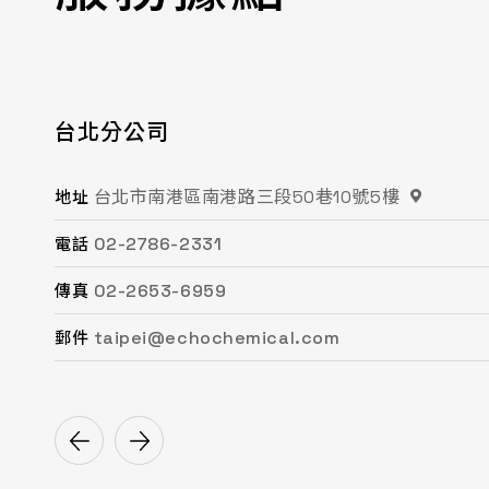
台北分公司
桃園分公司
總公司 / 竹苗分公司
台中分公司
台南分公司
高雄分公司
台北市南港區南港路三段50巷10號5樓
桃園市平鎮區復興街62號2樓
苗栗縣頭份市工業路16號
台中市南屯區文心路一段218號15F之2
台南市永康區鹽洲一街63巷33號
高雄市鳳山區鳳頂路479號
地址
地址
地址
地址
地址
地址
02-2786-2331
03-494-6939
037-621-088
04-2472-8859
06-243-6589
07-753-9988
電話
電話
電話
電話
電話
電話
02-2653-6959
03-493-0687
037-615-096
04-2472-8825
06-253-8208
07-753-1958
傳真
傳真
傳真
傳真
傳真
傳真
taipei@echochemical.com
chungli@echochemical.com
miaoli@echochemical.com
taichung@echochemical.com
tainan@echochemical.com
kaohsiung@echochemical.com
郵件
郵件
郵件
郵件
郵件
郵件