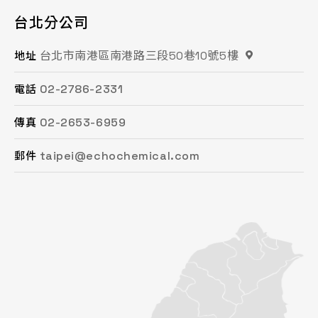
台北分公司
桃園分公司
總公司 / 竹苗分公司
台中分公司
台南分公司
高雄分公司
台北市南港區南港路三段50巷10號5樓
桃園市平鎮區復興街62號2樓
苗栗縣頭份市工業路16號
台中市南屯區文心路一段218號15F之2
台南市永康區鹽洲一街63巷33號
高雄市鳳山區鳳頂路479號
地址
地址
地址
地址
地址
地址
02-2786-2331
03-494-6939
037-621-088
04-2472-8859
06-243-6589
07-753-9988
電話
電話
電話
電話
電話
電話
02-2653-6959
03-493-0687
037-615-096
04-2472-8825
06-253-8208
07-753-1958
傳真
傳真
傳真
傳真
傳真
傳真
taipei@echochemical.com
chungli@echochemical.com
miaoli@echochemical.com
taichung@echochemical.com
tainan@echochemical.com
kaohsiung@echochemical.com
郵件
郵件
郵件
郵件
郵件
郵件