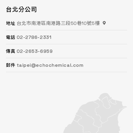
台北分公司
桃園分公司
總公司 / 竹苗分公司
台中分公司
台南分公司
高雄分公司
台北市南港區南港路三段50巷10號5樓
桃園市平鎮區復興街62號2樓
苗栗縣頭份市工業路16號
台中市南屯區文心路一段218號15F之2
台南市永康區鹽洲一街63巷33號
高雄市鳳山區鳳頂路479號
地址
地址
地址
地址
地址
地址
02-2786-2331
03-494-6939
037-621-088
04-2472-8859
06-243-6589
07-753-9988
電話
電話
電話
電話
電話
電話
02-2653-6959
03-493-0687
037-615-096
04-2472-8825
06-253-8208
07-753-1958
傳真
傳真
傳真
傳真
傳真
傳真
taipei@echochemical.com
chungli@echochemical.com
miaoli@echochemical.com
taichung@echochemical.com
tainan@echochemical.com
kaohsiung@echochemical.com
郵件
郵件
郵件
郵件
郵件
郵件