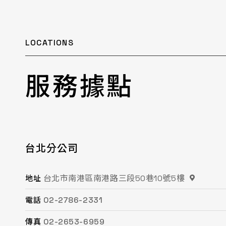
LOCATIONS
服務據點
台北分公司
桃園分公司
總公司 / 竹苗分公司
台中分公司
台南分公司
高雄分公司
台北市南港區南港路三段50巷10號5樓
桃園市平鎮區復興街62號2樓
苗栗縣頭份市工業路16號
台中市南屯區文心路一段218號15F之2
台南市永康區鹽洲一街63巷33號
高雄市鳳山區鳳頂路479號
地址
地址
地址
地址
地址
地址
02-2786-2331
03-494-6939
037-621-088
04-2472-8859
06-243-6589
07-753-9988
電話
電話
電話
電話
電話
電話
02-2653-6959
03-493-0687
037-615-096
04-2472-8825
06-253-8208
07-753-1958
傳真
傳真
傳真
傳真
傳真
傳真