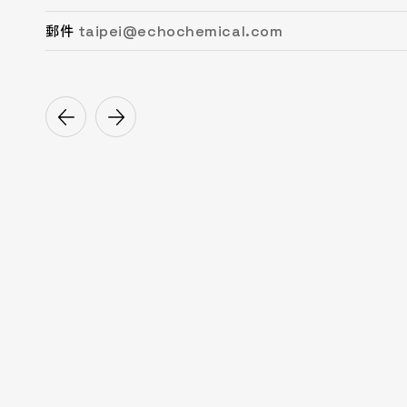
taipei@echochemical.com
chungli@echochemical.com
miaoli@echochemical.com
taichung@echochemical.com
tainan@echochemical.com
kaohsiung@echochemical.com
郵件
郵件
郵件
郵件
郵件
郵件