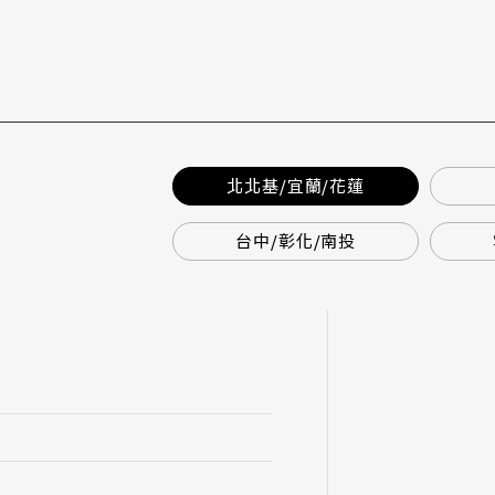
北北基/宜蘭/花蓮
台中/彰化/南投