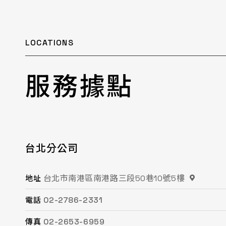
LOCATIONS
服務據點
台北分公司
桃園分公司
總公司 / 竹苗分公司
台中分公司
台南分公司
高雄分公司
台北市南港區南港路三段50巷10號5樓
桃園市平鎮區復興街62號2樓
苗栗縣頭份市工業路16號
台中市南屯區文心路一段218號15F之2
台南市永康區鹽洲一街63巷33號
高雄市鳳山區鳳頂路479號
地址
地址
地址
地址
地址
地址
02-2786-2331
03-494-6939
037-621-088
04-2472-8859
06-243-6589
07-753-9988
電話
電話
電話
電話
電話
電話
02-2653-6959
03-493-0687
037-615-096
04-2472-8825
06-253-8208
07-753-1958
傳真
傳真
傳真
傳真
傳真
傳真