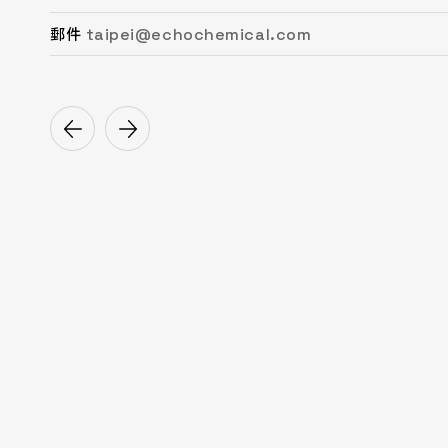
taipei@echochemical.com
chungli@echochemical.com
miaoli@echochemical.com
taichung@echochemical.com
tainan@echochemical.com
kaohsiung@echochemical.com
郵件
郵件
郵件
郵件
郵件
郵件