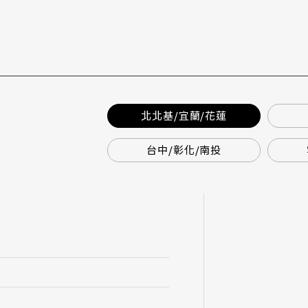
北北基/宜蘭/花蓮
台中/彰化/南投