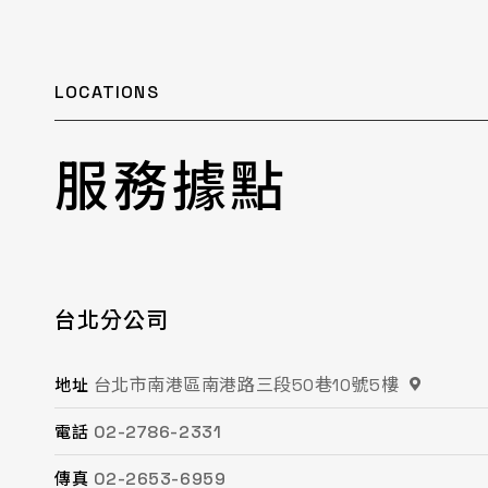
LOCATIONS
服務據點
台北分公司
桃園分公司
總公司 / 竹苗分公司
台中分公司
台南分公司
高雄分公司
台北市南港區南港路三段50巷10號5樓
桃園市平鎮區復興街62號2樓
苗栗縣頭份市工業路16號
台中市南屯區文心路一段218號15F之2
台南市永康區鹽洲一街63巷33號
高雄市鳳山區鳳頂路479號
地址
地址
地址
地址
地址
地址
02-2786-2331
03-494-6939
037-621-088
04-2472-8859
06-243-6589
07-753-9988
電話
電話
電話
電話
電話
電話
02-2653-6959
03-493-0687
037-615-096
04-2472-8825
06-253-8208
07-753-1958
傳真
傳真
傳真
傳真
傳真
傳真