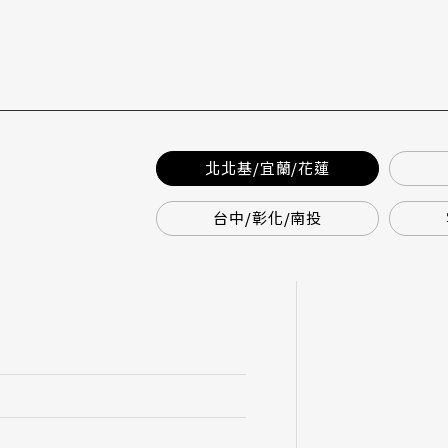
北北基/宜蘭/花蓮
台中/彰化/南投