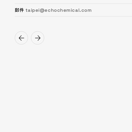
taipei@echochemical.com
chungli@echochemical.com
miaoli@echochemical.com
taichung@echochemical.com
tainan@echochemical.com
kaohsiung@echochemical.com
郵件
郵件
郵件
郵件
郵件
郵件