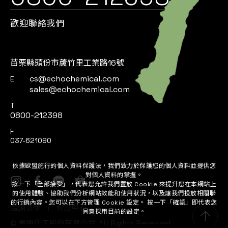
歡迎聯絡我們
苗栗縣頭份市蘆竹里工業路16號
cs@echochemical.com
E
sales@echochemical.com
T
0800-212398
F
037-621090
依據歐盟施行的個人資料保護法，我們致力於保護您的個人資料並提供您
對個人資料的掌握。
按一下「全部接受」，代表您允許我們置放 Cookie 來提升您在本網站上
的使用體驗、協助我們分析網站效能和使用狀況，以及讓我們投放相關聯
的行銷內容。您可以在下方管理 Cookie 設定。 按一下「確認」即代表您
同意採用目前的設定。
洽詢清單
會員中心
全部接受
管理Cookies
©
景明化工股份有限公司.
All Rights Reserved.