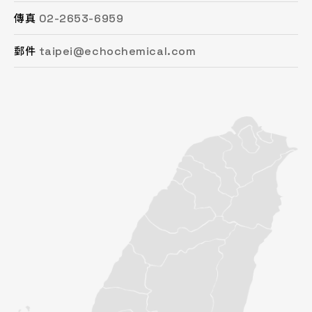
02-2653-6959
03-493-0687
037-615-096
04-2472-8825
06-253-8208
07-753-1958
傳真
傳真
傳真
傳真
傳真
傳真
taipei@echochemical.com
chungli@echochemical.com
miaoli@echochemical.com
taichung@echochemical.com
tainan@echochemical.com
kaohsiung@echochemical.com
郵件
郵件
郵件
郵件
郵件
郵件