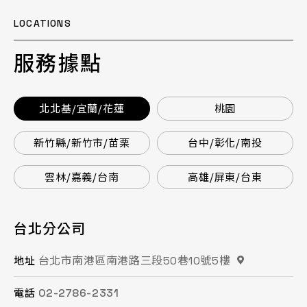
LOCATIONS
服務據點
北北基/宜蘭/花蓮
桃園
新竹縣/新竹市/苗栗
台中/彰化/南投
雲林/嘉義/台南
高雄/屏東/台東
台北分公司
桃園分公司
總公司 / 竹苗分公司
台中分公司
台南分公司
高雄分公司
台北市南港區南港路三段50巷10號5樓
桃園市平鎮區復興街62號2樓
苗栗縣頭份市工業路16號
台中市南屯區文心路一段218號15F之2
台南市永康區鹽洲一街63巷33號
高雄市鳳山區鳳頂路479號
地址
地址
地址
地址
地址
地址
02-2786-2331
03-494-6939
037-621-088
04-2472-8859
06-243-6589
07-753-9988
電話
電話
電話
電話
電話
電話